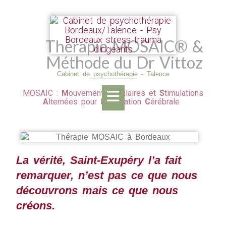
Thérapie MOSAIC® &
Méthode du Dr Vittoz
Cabinet de psychothérapie - Talence
MOSAIC :
M
ouvements
O
culaires et
S
timulations
A
lternées pour l’
I
ntégration
C
érébrale
La vérité, Saint-Exupéry l’a fait
remarquer, n’est pas ce que nous
découvrons mais ce
que nous
créons.