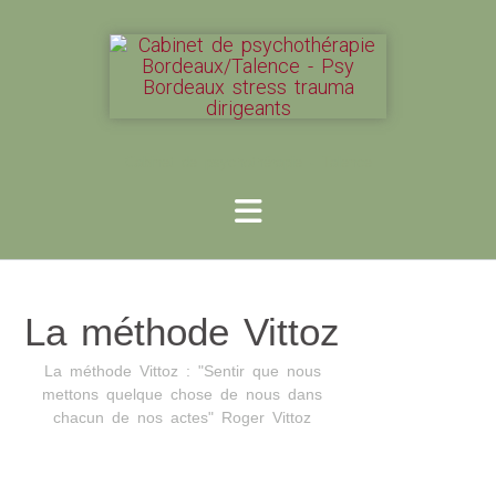
Cabinet de psychothérapie - Talence
La méthode Vittoz
La méthode Vittoz : "Sentir que nous
mettons quelque chose de nous dans
chacun de nos actes" Roger Vittoz