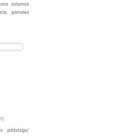
ions externes
nte, pensées
n)
u pédalage/