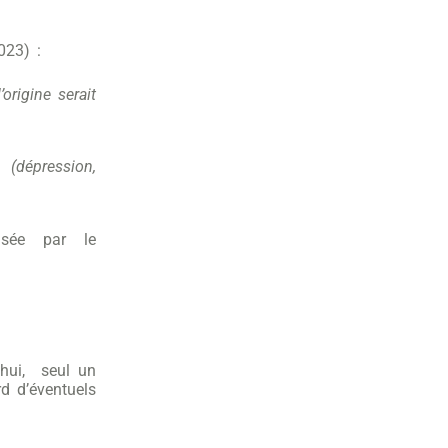
023) :
rigine serait
 (dépression,
isée par le
’hui, seul un
rd d’éventuels