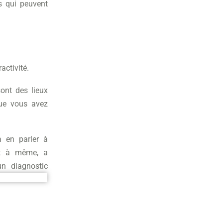
s qui peuvent
activité.
sont des lieux
que vous avez
à en parler à
st à même, a
un diagnostic