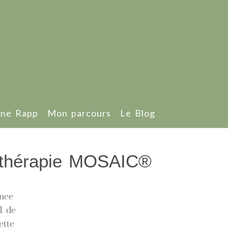
Cabinet de psychothérapie - Talence
ène Rapp
Mon parcours
Le Blog
a thérapie MOSAIC​®
ence
l de
ette