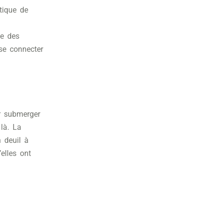
tique de
ue des
se connecter
er submerger
là. La
 deuil à
elles ont