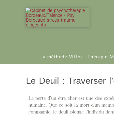
La méthode Vittoz
Thérapie M
Le Deuil : Traverser 
La perte d’un être cher est une des expér
humaine. Que ce soit la mort d’un membr
compagnie, le deuil plonge l’individu dan