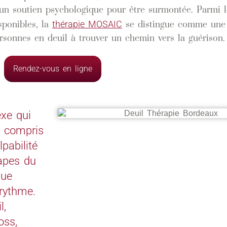
 un soutien psychologique pour être surmontée. Parmi l
thérapie MOSAIC
ponibles, la
se distingue comme une
ersonnes en deuil à trouver un chemin vers la guérison.
Rendez-vous en ligne
xe qui
 compris
lpabilité
tapes du
que
 rythme.
l,
oss,