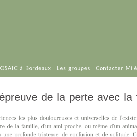
OSAIC à Bordeaux
Les groupes
Contacter Mil
l’épreuve de la perte avec l
iences les plus douloureuses et universelles de l’exist
e de la famille, d’un ami proche, ou même d’un anima
s une profonde tristesse, de confusion et de solitude. C