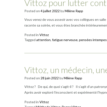
Vittoz pour lutter con
Posted on
4 juillet 2022
by
Milène Rapp
Vous venez de vous asseoir avec vos collègues en salle 
raconte sa soirée, et vous êtes branchée intérieurem
Posted in
Vittoz
Tagged
attention
,
fatigue nerveuse
,
pensées intempes
Vittoz, un médecin, u
Posted on
28 juin 2022
by
Milène Rapp
Vittoz ? De qui, de quoi s’agit-il ? Il s’agit d’un pat
Après avoir exploré l’inconscient et expérimenté l’hypno
Posted in
Vittoz
Tagged
Méthode Vittoz
,
Roger Vittoz