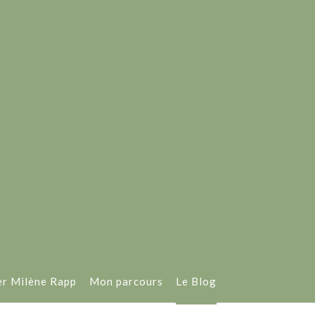
Cabinet de psychothérapie - Talence
er Milène Rapp
Mon parcours
Le Blog