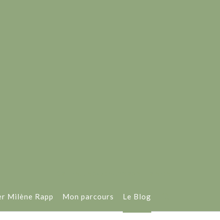
Cabinet de psychothérapie - Talence
er Milène Rapp
Mon parcours
Le Blog