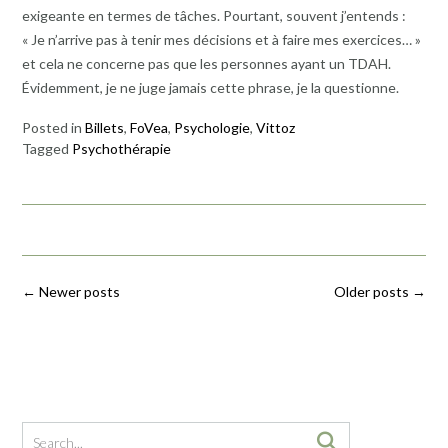
exigeante en termes de tâches. Pourtant, souvent j’entends :
« Je n’arrive pas à tenir mes décisions et à faire mes exercices… »
et cela ne concerne pas que les personnes ayant un TDAH.
Évidemment, je ne juge jamais cette phrase, je la questionne.
Posted in
Billets
,
FoVea
,
Psychologie
,
Vittoz
Tagged
Psychothérapie
Posts
←
Newer posts
Older posts
→
navigation